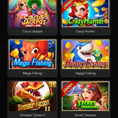
Circus Jackpot
Crazy Hunter
Mega Fishing
Happy Fishing
Dinosaur Tycoon II
Secret Treasure