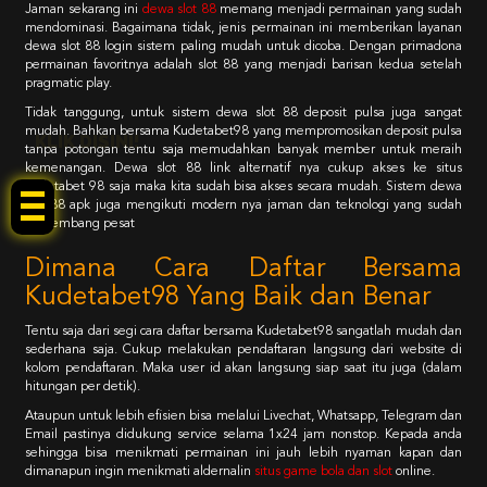
Jaman sekarang ini
dewa slot 88
memang menjadi permainan yang sudah
mendominasi. Bagaimana tidak, jenis permainan ini memberikan layanan
dewa slot 88 login sistem paling mudah untuk dicoba. Dengan primadona
permainan favoritnya adalah slot 88 yang menjadi barisan kedua setelah
pragmatic play.
Tidak tanggung, untuk sistem dewa slot 88 deposit pulsa juga sangat
mudah. Bahkan bersama Kudetabet98 yang mempromosikan deposit pulsa
KLIK DISINI!
tanpa potongan tentu saja memudahkan banyak member untuk meraih
kemenangan. Dewa slot 88 link alternatif nya cukup akses ke situs
kudetabet 98 saja maka kita sudah bisa akses secara mudah. Sistem dewa
slot 88 apk juga mengikuti modern nya jaman dan teknologi yang sudah
berkembang pesat
Dimana Cara Daftar Bersama
Kudetabet98 Yang Baik dan Benar
Tentu saja dari segi cara daftar bersama Kudetabet98 sangatlah mudah dan
sederhana saja. Cukup melakukan pendaftaran langsung dari website di
kolom pendaftaran. Maka user id akan langsung siap saat itu juga (dalam
hitungan per detik).
Ataupun untuk lebih efisien bisa melalui Livechat, Whatsapp, Telegram dan
Email pastinya didukung service selama 1x24 jam nonstop. Kepada anda
sehingga bisa menikmati permainan ini jauh lebih nyaman kapan dan
dimanapun ingin menikmati aldernalin
situs game bola dan slot
online.