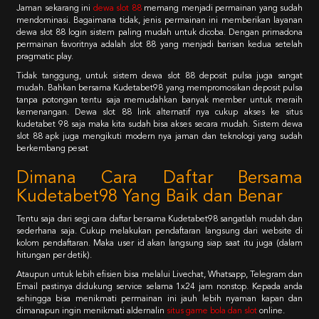
Jaman sekarang ini
dewa slot 88
memang menjadi permainan yang sudah
mendominasi. Bagaimana tidak, jenis permainan ini memberikan layanan
dewa slot 88 login sistem paling mudah untuk dicoba. Dengan primadona
permainan favoritnya adalah slot 88 yang menjadi barisan kedua setelah
pragmatic play.
Tidak tanggung, untuk sistem dewa slot 88 deposit pulsa juga sangat
mudah. Bahkan bersama Kudetabet98 yang mempromosikan deposit pulsa
tanpa potongan tentu saja memudahkan banyak member untuk meraih
kemenangan. Dewa slot 88 link alternatif nya cukup akses ke situs
kudetabet 98 saja maka kita sudah bisa akses secara mudah. Sistem dewa
slot 88 apk juga mengikuti modern nya jaman dan teknologi yang sudah
berkembang pesat
Dimana Cara Daftar Bersama
Kudetabet98 Yang Baik dan Benar
Tentu saja dari segi cara daftar bersama Kudetabet98 sangatlah mudah dan
sederhana saja. Cukup melakukan pendaftaran langsung dari website di
kolom pendaftaran. Maka user id akan langsung siap saat itu juga (dalam
hitungan per detik).
Ataupun untuk lebih efisien bisa melalui Livechat, Whatsapp, Telegram dan
Email pastinya didukung service selama 1x24 jam nonstop. Kepada anda
sehingga bisa menikmati permainan ini jauh lebih nyaman kapan dan
dimanapun ingin menikmati aldernalin
situs game bola dan slot
online.