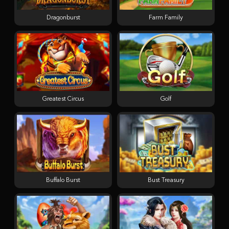
Dragonburst
Farm Family
Greatest Circus
Golf
Buffalo Burst
Bust Treasury