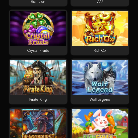
Rich Lion
777
Crystal Fruits
Rich Ox
Pirate King
Wolf Legend