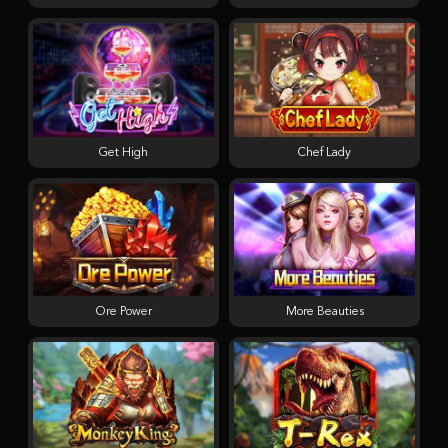
Get High
Chef Lady
Ore Power
More Beauties