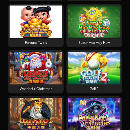
Fortune Twins
Super Hoo Hey How
Wonderful Christmas
Golf 2