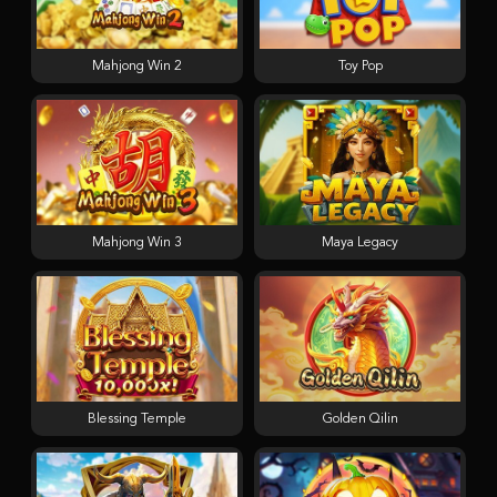
Mahjong Win 2
Toy Pop
Mahjong Win 3
Maya Legacy
Blessing Temple
Golden Qilin