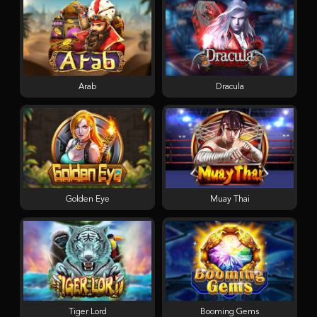
Arab
Dracula
Golden Eye
Muay Thai
Tiger Lord
Booming Gems