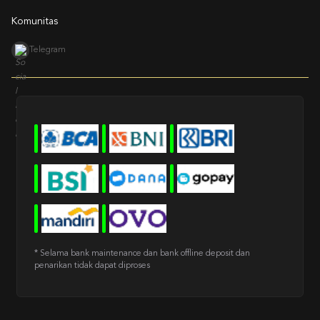
Komunitas
Telegram
* Selama bank maintenance dan bank offline deposit dan
penarikan tidak dapat diproses