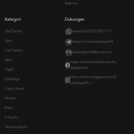
Referral
Kategori
Dukungan
Hot Games
wa.me/6282277602113
Slots
https://t.me/kudetabet98
Live Casino
kudetabet98@gmail.com
Race
https://www.facebook.com/ku
detabet98/
Togel
https://www.instagram.com/k
Olahraga
udetabet98_/
Crash Game
Arcade
Poker
E-Sports
Sabung Ayam