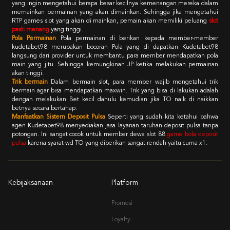
yang ingin mengetahui berapa besar kecilnya kemenangan mereka dalam
memainkan permainan yang akan dimainkan. Sehingga jika mengetahui
RTP games slot yang akan di mainkan, pemain akan memiliki peluang
slot
pasti menang
yang tinggi.
Pola Permainan
Pola permainan di berikan kepada member-member
kudetabet98 merupakan bocoran Pola yang di dapatkan Kudetabet98
langsung dari provider untuk membantu para member mendapatkan pola
main yang jitu. Sehingga kemungkinan JP ketika melakukan permainan
akan tinggi.
Trik bermain
Dalam bermain slot, para member wajib mengetahui trik
bermain agar bisa mendapatkan maxwin. Trik yang bisa di lakukan adalah
dengan melakukan Bet kecil dahulu kemudian jika TO naik di naikkan
betnya secara bertahap.
Manfaatkan Sistem Deposit Pulsa
Seperti yang sudah kita ketahui bahwa
agen Kudetabet98 menyediakan jasa layanan taruhan deposit pulsa tanpa
potongan. Ini sangat cocok untuk member dewa slot 88
game bola deposit
pulsa
karena syarat wd TO yang diberikan sangat rendah yaitu cuma x1.
Kebijaksanaan
Platform
Promosi
Loyalty