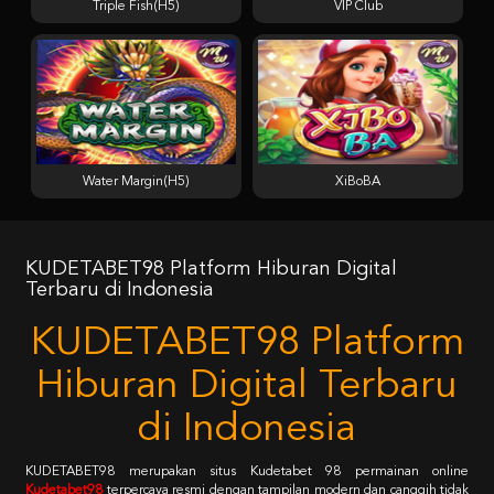
Triple Fish(H5)
VIP Club
Water Margin(H5)
XiBoBA
KUDETABET98 Platform Hiburan Digital
Terbaru di Indonesia
KUDETABET98 Platform
Hiburan Digital Terbaru
di Indonesia
KUDETABET98 merupakan situs Kudetabet 98 permainan online
Kudetabet98
terpercaya resmi dengan tampilan modern dan canggih tidak