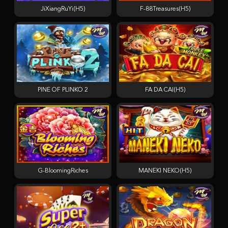
JiXiangRuYi(H5)
F-88Treasures(H5)
PINE OF PLINKO 2
FA DA CAI(H5)
G-BloomingRiches
MANEKI NEKO(H5)