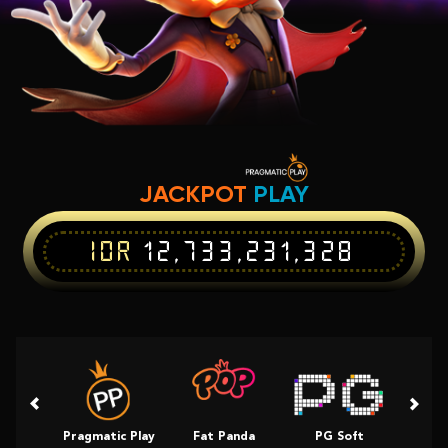
JACKPOT
PLAY
IDR
12,733,231,328
Pragmatic Play
Fat Panda
PG Soft
Slot