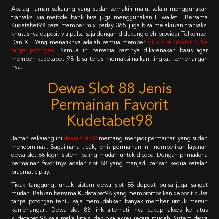
Apalagi jaman sekarang yang sudah semakin maju, selain menggunakan
transaksi via metode bank bisa juga menggunakan E wallet . Bersama
Kudetabet98 para member mix parlay 365 juga bisa melakukan transaksi
khususnya deposit via pulsa saja dengan didukung oleh provider Telkomsel
Dan XL. Yang menariknya adalah semua member
situs slot deposit pulsa
tanpa potongan
.
Semua ini tersedia pastinya dikarenakan basis agar
member kudetabet 98 bisa terus memaksimalkan tingkat kemenangan
nya.
Dewa Slot 88 Jenis
Permainan Favorit
Kudetabet98
Jaman sekarang ini
dewa slot 88
memang menjadi permainan yang sudah
mendominasi. Bagaimana tidak, jenis permainan ini memberikan layanan
dewa slot 88 login sistem paling mudah untuk dicoba. Dengan primadona
permainan favoritnya adalah slot 88 yang menjadi barisan kedua setelah
pragmatic play.
Tidak tanggung, untuk sistem dewa slot 88 deposit pulsa juga sangat
mudah. Bahkan bersama Kudetabet98 yang mempromosikan deposit pulsa
tanpa potongan tentu saja memudahkan banyak member untuk meraih
kemenangan. Dewa slot 88 link alternatif nya cukup akses ke situs
kudetabet 98 saja maka kita sudah bisa akses secara mudah. Sistem dewa