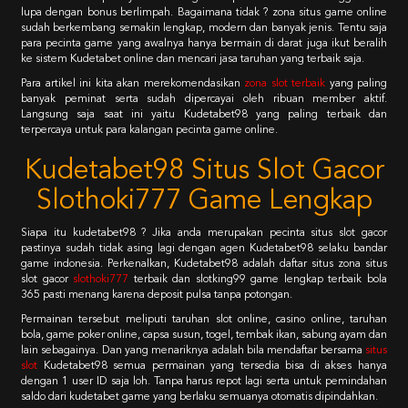
lupa dengan bonus berlimpah. Bagaimana tidak ? zona situs game online
sudah berkembang semakin lengkap, modern dan banyak jenis. Tentu saja
para pecinta game yang awalnya hanya bermain di darat juga ikut beralih
ke sistem Kudetabet online dan mencari jasa taruhan yang terbaik saja.
Para artikel ini kita akan merekomendasikan
zona slot terbaik
yang paling
banyak peminat serta sudah dipercayai oleh ribuan member aktif.
Langsung saja saat ini yaitu Kudetabet98 yang paling terbaik dan
terpercaya untuk para kalangan pecinta game online.
Kudetabet98 Situs Slot Gacor
Slothoki777 Game Lengkap
Siapa itu kudetabet98 ? Jika anda merupakan pecinta situs slot gacor
pastinya sudah tidak asing lagi dengan agen Kudetabet98 selaku bandar
game indonesia. Perkenalkan, Kudetabet98 adalah daftar situs zona situs
slot gacor
slothoki777
terbaik dan slotking99 game lengkap terbaik bola
365 pasti menang karena deposit pulsa tanpa potongan.
Permainan tersebut meliputi taruhan slot online, casino online, taruhan
bola, game poker online, capsa susun, togel, tembak ikan, sabung ayam dan
lain sebagainya. Dan yang menariknya adalah bila mendaftar bersama
situs
slot
Kudetabet98 semua permainan yang tersedia bisa di akses hanya
dengan 1 user ID saja loh. Tanpa harus repot lagi serta untuk pemindahan
saldo dari kudetabet game yang berlaku semuanya otomatis dipindahkan.