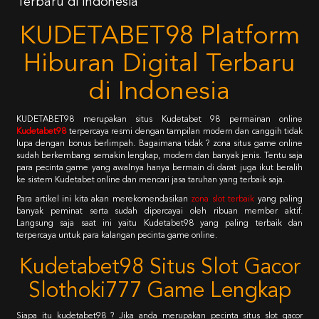
Terbaru di Indonesia
KUDETABET98 Platform
Hiburan Digital Terbaru
di Indonesia
KUDETABET98 merupakan situs Kudetabet 98 permainan online
Kudetabet98
terpercaya resmi dengan tampilan modern dan canggih tidak
lupa dengan bonus berlimpah. Bagaimana tidak ? zona situs game online
sudah berkembang semakin lengkap, modern dan banyak jenis. Tentu saja
para pecinta game yang awalnya hanya bermain di darat juga ikut beralih
ke sistem Kudetabet online dan mencari jasa taruhan yang terbaik saja.
Para artikel ini kita akan merekomendasikan
zona slot terbaik
yang paling
banyak peminat serta sudah dipercayai oleh ribuan member aktif.
Langsung saja saat ini yaitu Kudetabet98 yang paling terbaik dan
terpercaya untuk para kalangan pecinta game online.
Kudetabet98 Situs Slot Gacor
Slothoki777 Game Lengkap
Siapa itu kudetabet98 ? Jika anda merupakan pecinta situs slot gacor