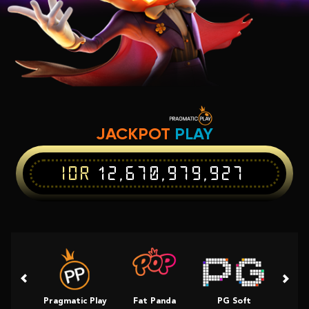
JACKPOT
PLAY
IDR
12,670,979,927
Pragmatic Play
Fat Panda
PG Soft
Slot