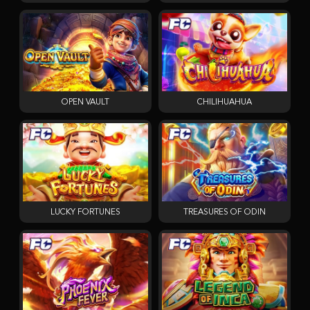
OPEN VAULT
CHILIHUAHUA
LUCKY FORTUNES
TREASURES OF ODIN