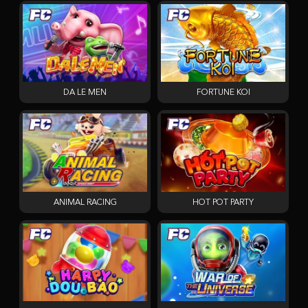
DA LE MEN
FORTUNE KOI
ANIMAL RACING
HOT POT PARTY