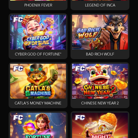
PHOENIX FEVER
LEGEND OF INCA
CYBER GOD OF FORTUNE⁺
BAD RICH WOLF
CATLA'S MONEY MACHINE
CHINESE NEW YEAR 2