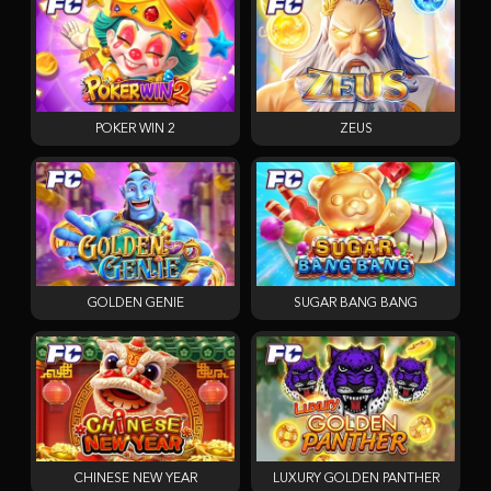
POKER WIN 2
ZEUS
GOLDEN GENIE
SUGAR BANG BANG
CHINESE NEW YEAR
LUXURY GOLDEN PANTHER