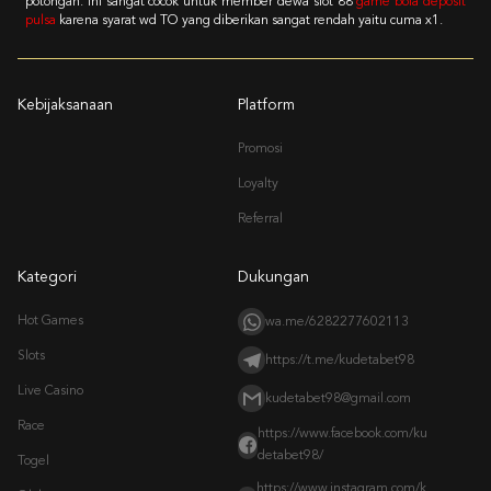
potongan. Ini sangat cocok untuk member dewa slot 88
game bola deposit
pulsa
karena syarat wd TO yang diberikan sangat rendah yaitu cuma x1.
Kebijaksanaan
Platform
Promosi
Loyalty
Referral
Kategori
Dukungan
Hot Games
wa.me/6282277602113
Slots
https://t.me/kudetabet98
Live Casino
kudetabet98@gmail.com
Race
https://www.facebook.com/ku
detabet98/
Togel
https://www.instagram.com/k