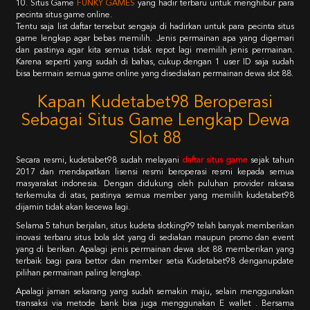
10. Situs Game
FUNKY GAMES
yang hadir terbaru untuk menghibur para
pecinta situs game online.
Tentu saja list daftar tersebut sengaja di hadirkan untuk para pecinta situs
game lengkap agar bebas memilih. Jenis permainan apa yang digemari
dan pastinya agar kita semua tidak repot lagi memilih jenis permainan.
Karena seperti yang sudah di bahas, cukup dengan 1 user ID saja sudah
bisa bermain semua game online yang disediakan permainan dewa slot 88.
Kapan Kudetabet98 Beroperasi
Sebagai Situs Game Lengkap Dewa
Slot 88
Secara resmi, kudetabet98 sudah melayani
daftar situs game
sejak tahun
2017 dan mendapatkan lisensi resmi beroperasi resmi kepada semua
masyarakat indonesia. Dengan didukung oleh puluhan provider raksasa
terkemuka di atas, pastinya semua member yang memilih kudetabet98
dijamin tidak akan kecewa lagi.
Selama 5 tahun berjalan, situs kudeta slotking99 telah banyak memberikan
inovasi terbaru situs bola slot yang di sediakan maupun promo dan event
yang di berikan. Apalagi jenis permainan dewa slot 88 memberikan yang
terbaik bagi para bettor dan member setia Kudetabet98 denganupdate
pilihan permainan paling lengkap.
Apalagi jaman sekarang yang sudah semakin maju, selain menggunakan
transaksi via metode bank bisa juga menggunakan E wallet . Bersama