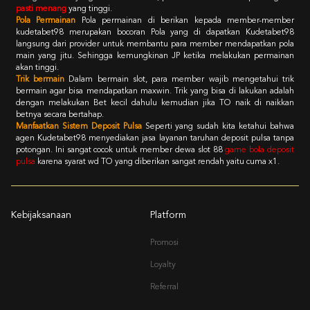
pasti menang
yang tinggi.
Pola Permainan
Pola permainan di berikan kepada member-member
kudetabet98 merupakan bocoran Pola yang di dapatkan Kudetabet98
langsung dari provider untuk membantu para member mendapatkan pola
main yang jitu. Sehingga kemungkinan JP ketika melakukan permainan
akan tinggi.
Trik bermain
Dalam bermain slot, para member wajib mengetahui trik
bermain agar bisa mendapatkan maxwin. Trik yang bisa di lakukan adalah
dengan melakukan Bet kecil dahulu kemudian jika TO naik di naikkan
betnya secara bertahap.
Manfaatkan Sistem Deposit Pulsa
Seperti yang sudah kita ketahui bahwa
agen Kudetabet98 menyediakan jasa layanan taruhan deposit pulsa tanpa
potongan. Ini sangat cocok untuk member dewa slot 88
game bola deposit
pulsa
karena syarat wd TO yang diberikan sangat rendah yaitu cuma x1.
Kebijaksanaan
Platform
Promosi
Loyalty
Referral