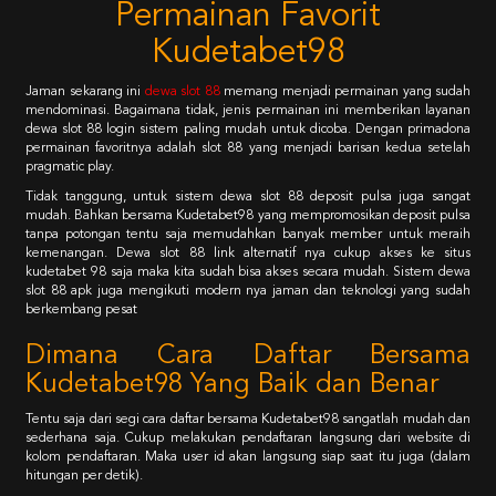
Permainan Favorit
Kudetabet98
Jaman sekarang ini
dewa slot 88
memang menjadi permainan yang sudah
mendominasi. Bagaimana tidak, jenis permainan ini memberikan layanan
dewa slot 88 login sistem paling mudah untuk dicoba. Dengan primadona
permainan favoritnya adalah slot 88 yang menjadi barisan kedua setelah
pragmatic play.
Tidak tanggung, untuk sistem dewa slot 88 deposit pulsa juga sangat
mudah. Bahkan bersama Kudetabet98 yang mempromosikan deposit pulsa
tanpa potongan tentu saja memudahkan banyak member untuk meraih
kemenangan. Dewa slot 88 link alternatif nya cukup akses ke situs
kudetabet 98 saja maka kita sudah bisa akses secara mudah. Sistem dewa
slot 88 apk juga mengikuti modern nya jaman dan teknologi yang sudah
berkembang pesat
Dimana Cara Daftar Bersama
Kudetabet98 Yang Baik dan Benar
Tentu saja dari segi cara daftar bersama Kudetabet98 sangatlah mudah dan
sederhana saja. Cukup melakukan pendaftaran langsung dari website di
kolom pendaftaran. Maka user id akan langsung siap saat itu juga (dalam
hitungan per detik).