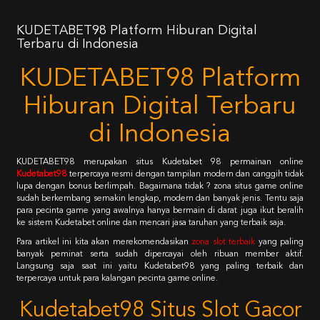
KUDETABET98 Platform Hiburan Digital
Terbaru di Indonesia
KUDETABET98 Platform
Hiburan Digital Terbaru
di Indonesia
KUDETABET98 merupakan situs Kudetabet 98 permainan online
Kudetabet98
terpercaya resmi dengan tampilan modern dan canggih tidak
lupa dengan bonus berlimpah. Bagaimana tidak ? zona situs game online
sudah berkembang semakin lengkap, modern dan banyak jenis. Tentu saja
para pecinta game yang awalnya hanya bermain di darat juga ikut beralih
ke sistem Kudetabet online dan mencari jasa taruhan yang terbaik saja.
Para artikel ini kita akan merekomendasikan
zona slot terbaik
yang paling
banyak peminat serta sudah dipercayai oleh ribuan member aktif.
Langsung saja saat ini yaitu Kudetabet98 yang paling terbaik dan
terpercaya untuk para kalangan pecinta game online.
Kudetabet98 Situs Slot Gacor