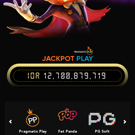
JACKPOT
PLAY
IDR
12,700,879,719
Pragmatic Play
Fat Panda
PG Soft
Slot