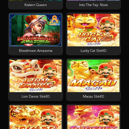
Kraken Queen
Into The Fay: Nixie
Bloodmoon Amazonia
Lucky Cat Slot4D
Lion Dance Slot4D
Macau Slot4D