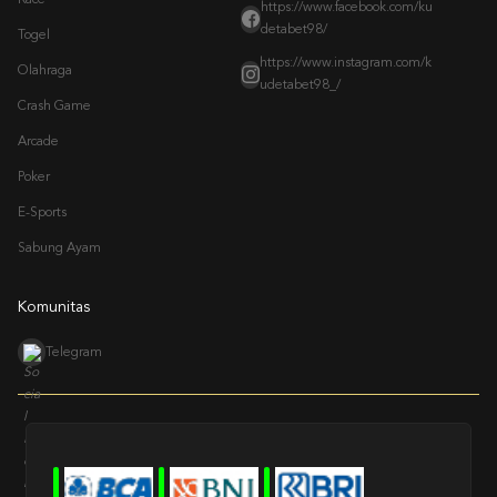
Race
https://www.facebook.com/ku
detabet98/
Togel
https://www.instagram.com/k
Olahraga
udetabet98_/
Crash Game
Arcade
Poker
E-Sports
Sabung Ayam
Komunitas
Telegram