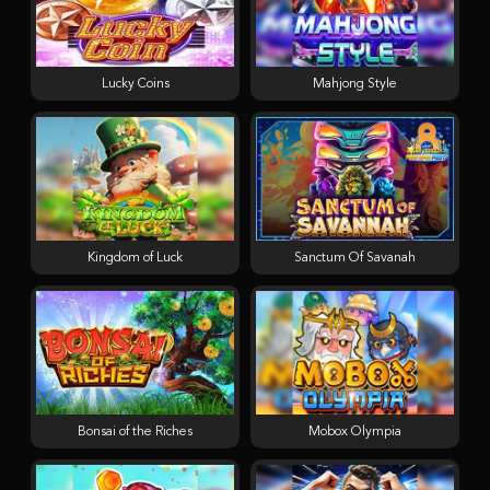
Lucky Coins
Mahjong Style
Kingdom of Luck
Sanctum Of Savanah
Bonsai of the Riches
Mobox Olympia