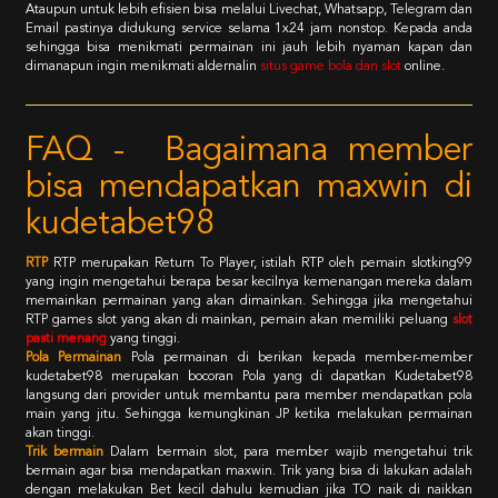
Ataupun untuk lebih efisien bisa melalui Livechat, Whatsapp, Telegram dan
Email pastinya didukung service selama 1x24 jam nonstop. Kepada anda
sehingga bisa menikmati permainan ini jauh lebih nyaman kapan dan
dimanapun ingin menikmati aldernalin
situs game bola dan slot
online.
FAQ - Bagaimana member
bisa mendapatkan maxwin di
kudetabet98
RTP
RTP merupakan Return To Player, istilah RTP oleh pemain slotking99
yang ingin mengetahui berapa besar kecilnya kemenangan mereka dalam
memainkan permainan yang akan dimainkan. Sehingga jika mengetahui
RTP games slot yang akan di mainkan, pemain akan memiliki peluang
slot
pasti menang
yang tinggi.
Pola Permainan
Pola permainan di berikan kepada member-member
kudetabet98 merupakan bocoran Pola yang di dapatkan Kudetabet98
langsung dari provider untuk membantu para member mendapatkan pola
main yang jitu. Sehingga kemungkinan JP ketika melakukan permainan
akan tinggi.
Trik bermain
Dalam bermain slot, para member wajib mengetahui trik
bermain agar bisa mendapatkan maxwin. Trik yang bisa di lakukan adalah
dengan melakukan Bet kecil dahulu kemudian jika TO naik di naikkan