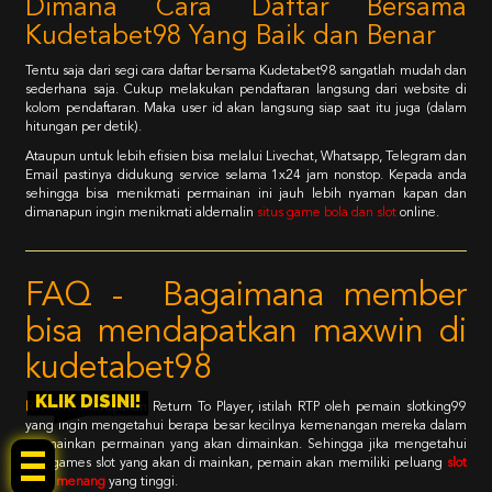
Dimana Cara Daftar Bersama
Kudetabet98 Yang Baik dan Benar
Tentu saja dari segi cara daftar bersama Kudetabet98 sangatlah mudah dan
sederhana saja. Cukup melakukan pendaftaran langsung dari website di
kolom pendaftaran. Maka user id akan langsung siap saat itu juga (dalam
hitungan per detik).
Ataupun untuk lebih efisien bisa melalui Livechat, Whatsapp, Telegram dan
Email pastinya didukung service selama 1x24 jam nonstop. Kepada anda
sehingga bisa menikmati permainan ini jauh lebih nyaman kapan dan
dimanapun ingin menikmati aldernalin
situs game bola dan slot
online.
FAQ - Bagaimana member
bisa mendapatkan maxwin di
kudetabet98
KLIK DISINI!
RTP
RTP merupakan Return To Player, istilah RTP oleh pemain slotking99
yang ingin mengetahui berapa besar kecilnya kemenangan mereka dalam
memainkan permainan yang akan dimainkan. Sehingga jika mengetahui
RTP games slot yang akan di mainkan, pemain akan memiliki peluang
slot
pasti menang
yang tinggi.