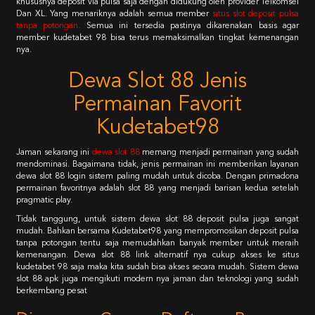
khususnya deposit via pulsa saja dengan didukung oleh provider Telkomsel
Dan XL. Yang menariknya adalah semua member
situs slot deposit pulsa
tanpa potongan
.
Semua ini tersedia pastinya dikarenakan basis agar
member kudetabet 98 bisa terus memaksimalkan tingkat kemenangan
nya.
Dewa Slot 88 Jenis
Permainan Favorit
Kudetabet98
Jaman sekarang ini
dewa slot 88
memang menjadi permainan yang sudah
mendominasi. Bagaimana tidak, jenis permainan ini memberikan layanan
dewa slot 88 login sistem paling mudah untuk dicoba. Dengan primadona
permainan favoritnya adalah slot 88 yang menjadi barisan kedua setelah
pragmatic play.
Tidak tanggung, untuk sistem dewa slot 88 deposit pulsa juga sangat
mudah. Bahkan bersama Kudetabet98 yang mempromosikan deposit pulsa
tanpa potongan tentu saja memudahkan banyak member untuk meraih
kemenangan. Dewa slot 88 link alternatif nya cukup akses ke situs
kudetabet 98 saja maka kita sudah bisa akses secara mudah. Sistem dewa
slot 88 apk juga mengikuti modern nya jaman dan teknologi yang sudah
berkembang pesat