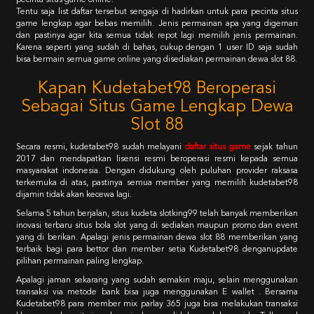
pecinta situs game online.
Tentu saja list daftar tersebut sengaja di hadirkan untuk para pecinta situs
game lengkap agar bebas memilih. Jenis permainan apa yang digemari
dan pastinya agar kita semua tidak repot lagi memilih jenis permainan.
Karena seperti yang sudah di bahas, cukup dengan 1 user ID saja sudah
bisa bermain semua game online yang disediakan permainan dewa slot 88.
Kapan Kudetabet98 Beroperasi
Sebagai Situs Game Lengkap Dewa
Slot 88
Secara resmi, kudetabet98 sudah melayani
daftar situs game
sejak tahun
2017 dan mendapatkan lisensi resmi beroperasi resmi kepada semua
masyarakat indonesia. Dengan didukung oleh puluhan provider raksasa
terkemuka di atas, pastinya semua member yang memilih kudetabet98
dijamin tidak akan kecewa lagi.
Selama 5 tahun berjalan, situs kudeta slotking99 telah banyak memberikan
inovasi terbaru situs bola slot yang di sediakan maupun promo dan event
yang di berikan. Apalagi jenis permainan dewa slot 88 memberikan yang
terbaik bagi para bettor dan member setia Kudetabet98 denganupdate
pilihan permainan paling lengkap.
Apalagi jaman sekarang yang sudah semakin maju, selain menggunakan
transaksi via metode bank bisa juga menggunakan E wallet . Bersama
Kudetabet98 para member mix parlay 365 juga bisa melakukan transaksi