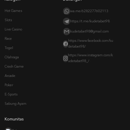
Hot Games
wa.me/6282277602113
Slots
https://t.me/kudetabet98
Live Casino
kudetabet98@gmail.com
Race
https://www.facebook.com/ku
detabet98/
Togel
https://www.instagram.com/k
Olahraga
udetabet98_/
Crash Game
Arcade
Poker
E-Sports
Sabung Ayam
Komunitas