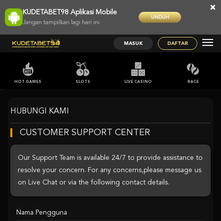
×
KUDETABET98 Aplikasi Mobile
UNDUH
Jangan tampilkan lagi hari ini
MASUK
DAFTAR
HOT GAMES
SLOTS
LIVE CASINO
RACE
;;
HUBUNGI KAMI
CUSTOMER SUPPORT CENTER
Our Support Team is available 24/7 to provide assistance to
resolve your concern. For any concerns,please message us
on Live Chat or via the following contact details.
Nama Pengguna