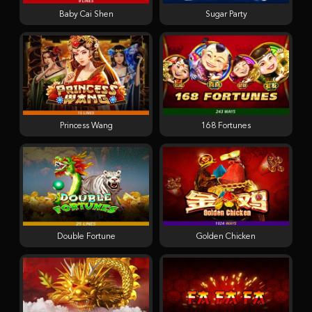
Baby Cai Shen
Sugar Party
Princess Wang
168 Fortunes
Double Fortune
Golden Chicken