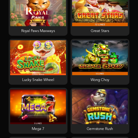
Royal Paws Maxways
Great Stars
Lucky Snake Wheel
Wong Choy
Mega 7
Gemstone Rush