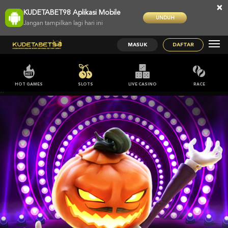
×
KUDETABET98 Aplikasi Mobile
UNDUH
Jangan tampilkan lagi hari ini
MASUK
DAFTAR
HOT GAMES
SLOTS
LIVE CASINO
RACE
;;