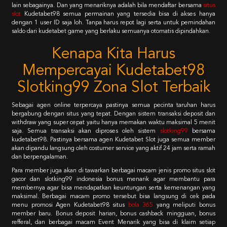
lain sebagainya. Dan yang menariknya adalah bila mendaftar bersama
situs
slot
Kudetabet98 semua permainan yang tersedia bisa di akses hanya
dengan 1 user ID saja loh. Tanpa harus repot lagi serta untuk pemindahan
saldo dari kudetabet game yang berlaku semuanya otomatis dipindahkan.
Kenapa Kita Harus
Mempercayai Kudetabet98
Slotking99 Zona Slot Terbaik
Sebagai agen online terpercaya pastinya semua pecinta taruhan harus
bergabung dengan situs yang tepat. Dengan sistem transaksi deposit dan
withdraw yang super cepat yaitu hanya memakan waktu maksimal 5 menit
saja. Semua transaksi akan diproses oleh sistem
slotking99
bersama
kudetabet98. Pastinya bersama agen Kudetabet Slot juga semua member
akan dipandu langsung oleh costumer service yang aktif 24 jam serta ramah
dan berpengalaman.
Para member juga akan di tawarkan berbagai macam jenis promo situs slot
gacor dan slotking99 indonesia bonus menarik agar membantu para
membernya agar bisa mendapatkan keuntungan serta kemenangan yang
maksimal. Berbagai macam promo tersebut bisa langsung di cek pada
menu promosi Agen Kudetabet98 situs
bola 365
yang meliputi bonus
member baru. Bonus deposit harian, bonus cashback mingguan, bonus
refferal, dan berbagai macam Event Menarik yang bisa di klaim setiap