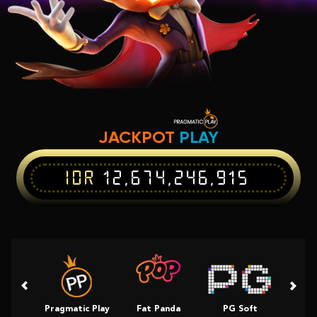
JACKPOT
PLAY
IDR
12,674,246,915
Pragmatic Play
Fat Panda
PG Soft
Slot