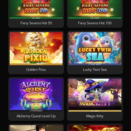
Fiery Sevens Hot 50
Fiery Sevens Hot 100
Golden Pixiu
Lucky Twin Sea
Alchemy Quest Level Up
Magic Kitty