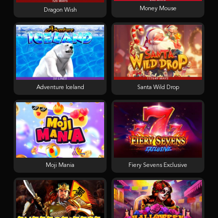
Money Mouse
Dragon Wish
Adventure Iceland
Santa Wild Drop
Moji Mania
Fiery Sevens Exclusive