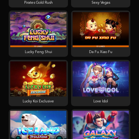
Pirates Gold Rush
Sexy Vegas
Lucky Feng Shui
Da Fu Xiao Fu
Lucky Koi Exclusive
Love Idol