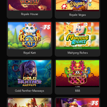
Royale House
Royale Vegas
Royal Katt
Mahjong Riches
Gold Panther Maxways
888