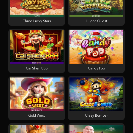
Three Lucky Stars
Hugon Quest
Cai Shen 888
Candy Pop
Gold West
Crazy Bomber