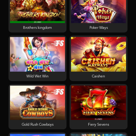
Brothers kingdom
Poker Ways
Wild Wet Win
Caishen
Gold Rush Cowboys
Fiery Sevens